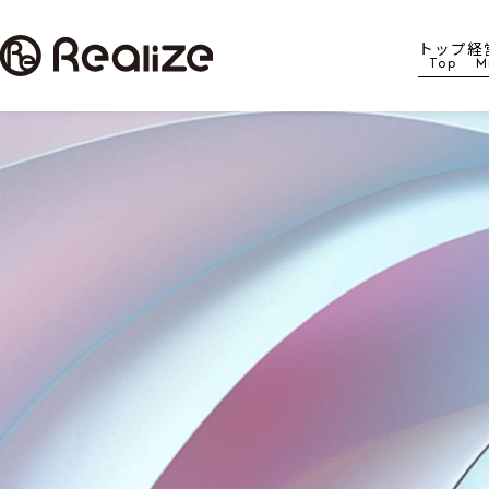
トップ
経
Top
M