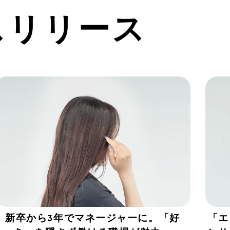
スリリース
新卒から3年でマネージャーに。「好
「エ