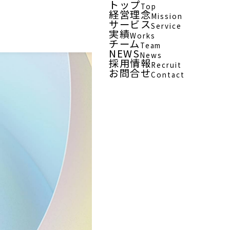
トップ
Top
経営理念
Mission
サービス
Service
実績
Works
チーム
Team
NEWS
News
採用情報
Recruit
お問合せ
Contact