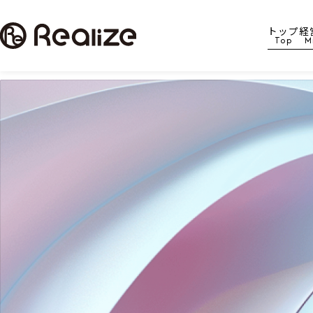
トップ
経
Top
M