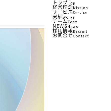
トップ
Top
経営理念
Mission
サービス
Service
実績
Works
チーム
Team
NEWS
News
採用情報
Recruit
お問合せ
Contact