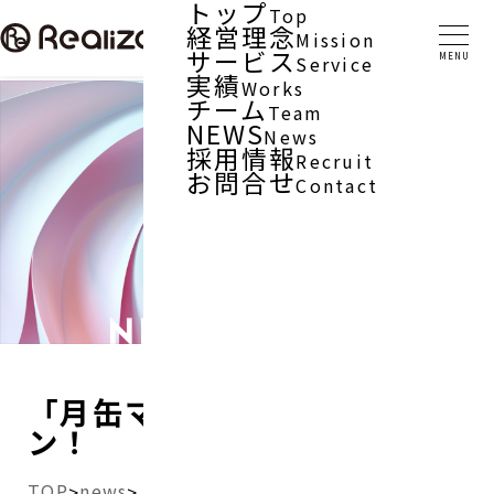
トップ
Top
経営理念
Mission
サービス
Service
実績
Works
チーム
Team
NEWS
News
採用情報
Recruit
お問合せ
Contact
「月缶マンガCAN」オープ
ン！
TOP
news
>
>
「月缶マンガCAN」オープン！