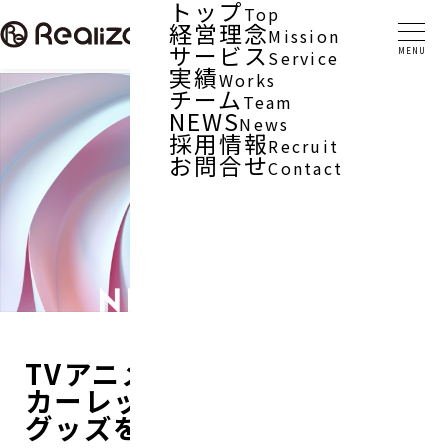
トップ
Top
経営理念
Mission
サービス
Service
実績
Works
チーム
Team
NEWS
News
採用情報
Recruit
お問合せ
Contact
TVアニメ「甘々と稲妻」「ス
カーレッドライダーゼクス」
グッズをリリース！