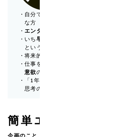
自分で物事を
切り開く
ことが好き
な方
エンタメ
業界に興味がある方
いち
早く
実践から経験値を得たい
という方
将来的な
起業
を考えている方
仕事を通じて成長したいという
意欲
の強い方
「1年生でも試合に出たい」という
思考の方
簡単エントリー！
企画のこと、クリエイティブのこと