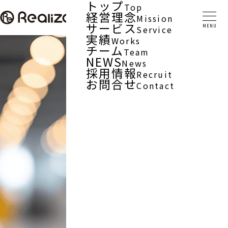
トップ
Top
経営理念
Mission
サービス
Service
実績
Works
チーム
Team
NEWS
News
採用情報
Recruit
お問合せ
Contact