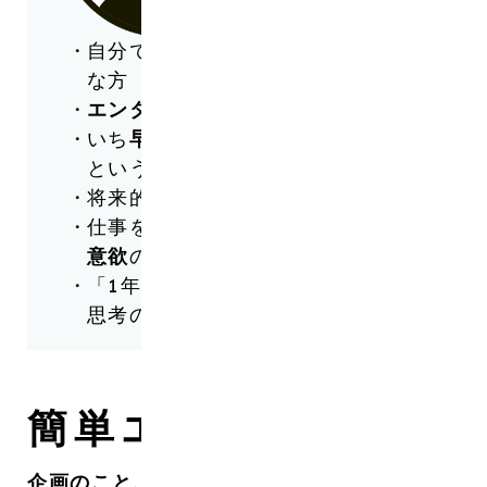
自分で物事を
切り開く
ことが好き
な方
エンタメ
業界に興味がある方
いち
早く
実践から経験値を得たい
という方
将来的な
起業
を考えている方
仕事を通じて成長したいという
意欲
の強い方
「1年生でも試合に出たい」という
思考の方
簡単エントリー！
企画のこと、クリエイティブのこと