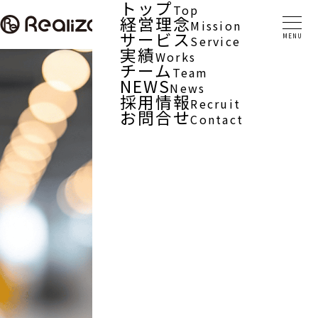
トップ
Top
経営理念
Mission
サービス
Service
実績
Works
チーム
Team
NEWS
News
採用情報
Recruit
お問合せ
Contact