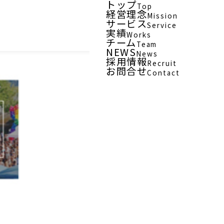
トップ
Top
経営理念
Mission
サービス
Service
実績
Works
チーム
Team
NEWS
News
採用情報
Recruit
お問合せ
Contact