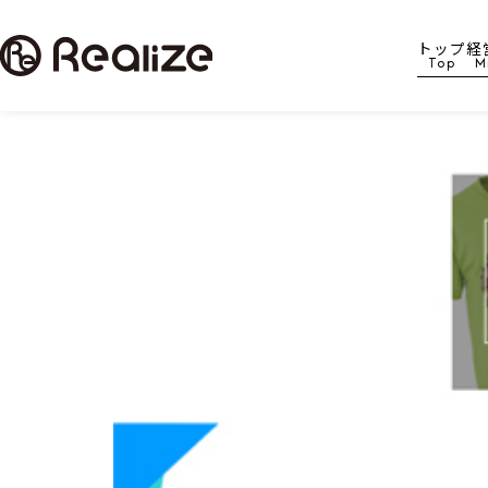
トップ
経
Top
M