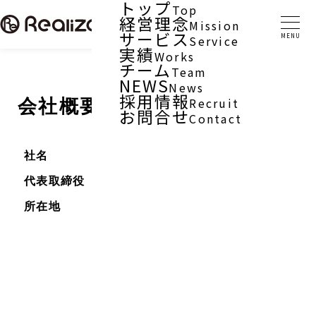
トップ
Top
経営理念
Mission
サービス
Service
実績
Works
チーム
Team
NEWS
News
採用情報
会社概要
Recruit
お問合せ
Contact
社名
株式会社リアライズ
代表取締役
佐藤 正裕
所在地
東京オフィス
〒110-0015
東京都台東区東上野2-14-1-7F
TEL：03-6240-9227
大阪オフィス
〒550-0005
大阪府大阪市西区西本町1丁目
7-21 ニシモトビル303号