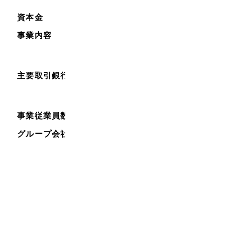
資本金
10,000,000円
事業内容
キャラクターグッズ製造、ラ
イセンス商品企画・販売事
業、WEBシステム開発
主要取引銀行
三井住友銀行・三菱東京UFJ銀
行・住信SBIネット銀行・朝日
信用金庫
事業従業員数
52名（2025年7月1日時点）
グループ会社
株式会社MENEGI（
https://menegi.jp/
）