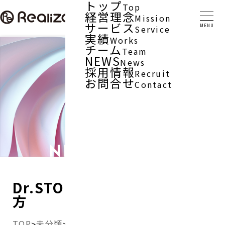
トップ
Top
経営理念
Mission
サービス
Service
実績
Works
チーム
Team
NEWS
News
採用情報
Recruit
お問合せ
Contact
Dr.STONE 星座早見盤の使い
方
TOP
未分類
>
>
Dr.STONE 星座早見盤の使い方